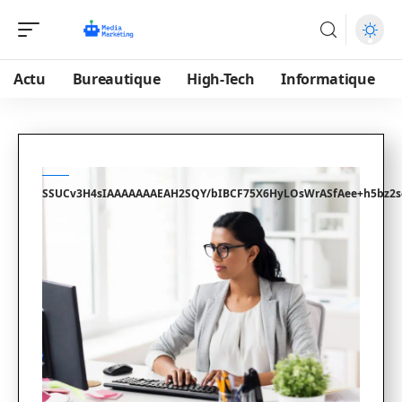
Actu
Bureautique
High-Tech
Informatique
SSUCv3H4sIAAAAAAAEAH2SQY/bIBCF75X6HyLOsWrASfAee+h5bz2s