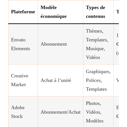
Modèle
Types de
Plateforme
Tarif
économique
contenus
Thèmes,
16,5
Envato
Templates,
Abonnement
€/mo
Elements
Musique,
(annu
Vidéos
Graphiques,
Creative
Achat à l’unité
Polices,
Varia
Market
Templates
Photos,
Adobe
Envi
Abonnement/Achat
Vidéos,
Stock
€/mo
Modèles