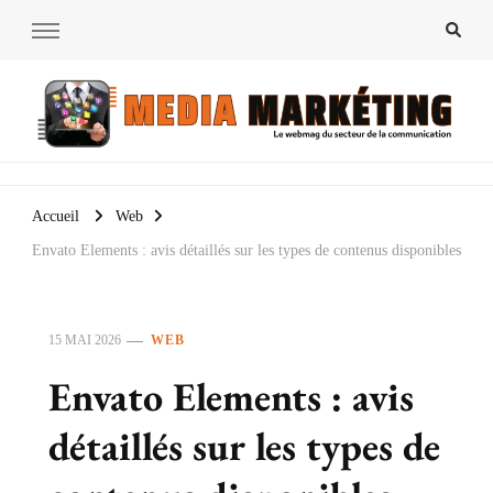
Media Markéting
Le webmag du secteur de la communication
Accueil
Web
Envato Elements : avis détaillés sur les types de contenus disponibles
15 MAI 2026
WEB
Envato Elements : avis
détaillés sur les types de