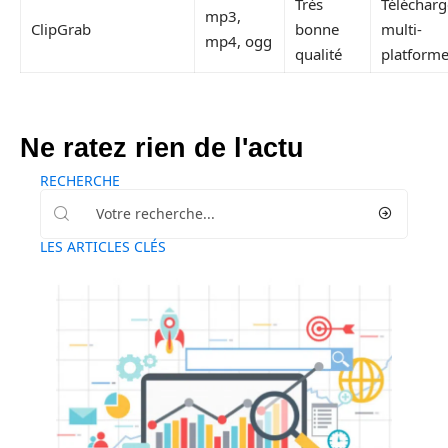
Très
Téléchar
mp3,
ClipGrab
bonne
multi-
mp4, ogg
qualité
platform
Ne ratez rien de l'actu
RECHERCHE
LES ARTICLES CLÉS