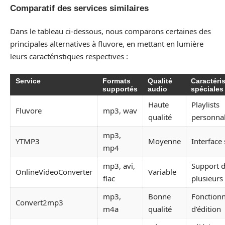
Comparatif des services similaires
Dans le tableau ci-dessous, nous comparons certaines des
principales alternatives à fluvore, en mettant en lumière
leurs caractéristiques respectives :
Service
Formats
Qualité
Caractéri
supportés
audio
spéciales
Haute
Playlists
Fluvore
mp3, wav
qualité
personnal
mp3,
YTMP3
Moyenne
Interface
mp4
mp3, avi,
Support 
OnlineVideoConverter
Variable
flac
plusieurs 
mp3,
Bonne
Fonctionn
Convert2mp3
m4a
qualité
d’édition