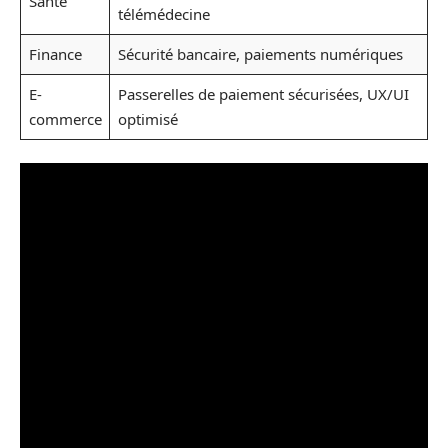
Santé
télémédecine
Finance
Sécurité bancaire, paiements numériques
E-
Passerelles de paiement sécurisées, UX/UI
commerce
optimisé