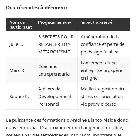
Des réussites à découvrir
Nom du
Programme suivi
Impact observé
participant
3 SECRETS POUR
Amélioration de la
Julie L.
RELANCER TON
confiance et perte de
MÉTABOLISME
poids significative.
Lancement d’une
Coaching
Marc D.
entreprise prospère
Entrepreneurial
en ligne.
Ateliers de
Meilleure gestion du
Sophie R.
Développement
stress et conciliation
Personnel
vie pro/vie perso.
La puissance des formations d’Antoine Blanco réside donc
dans leur capacité à provoquer un changement durable,
soutenu par des témoignages inspirants, montrant que