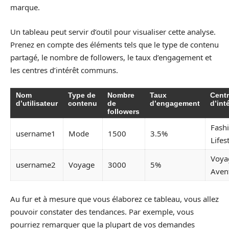
marque.
Un tableau peut servir d’outil pour visualiser cette analyse.
Prenez en compte des éléments tels que le type de contenu
partagé, le nombre de followers, le taux d’engagement et
les centres d’intérêt communs.
Nom
Type de
Nombre
Taux
Cent
d’utilisateur
contenu
de
d’engagement
d’int
followers
Fash
username1
Mode
1500
3.5%
Lifes
Voya
username2
Voyage
3000
5%
Aven
Au fur et à mesure que vous élaborez ce tableau, vous allez
pouvoir constater des tendances. Par exemple, vous
pourriez remarquer que la plupart de vos demandes